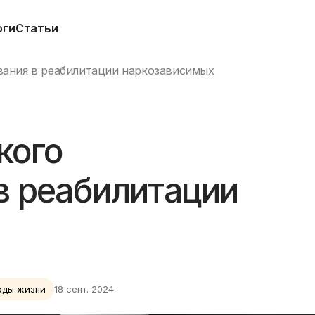
оги
Статьи
вания в реабилитации наркозависимых
кого
в реабилитации
оды жизни
18 сент. 2024