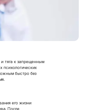
 и тяга к запрещенным
ых психологических
можным быстро без
мя.
вания его жизни
ва. После