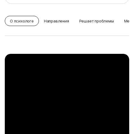
О психологе
Направления
Решает проблемы
Мето