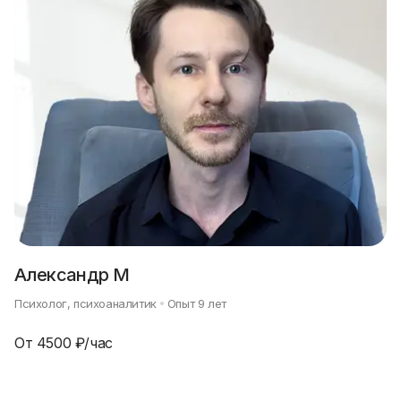
Александр М
Психолог, психоаналитик
Опыт
9
лет
От
4500
₽/час